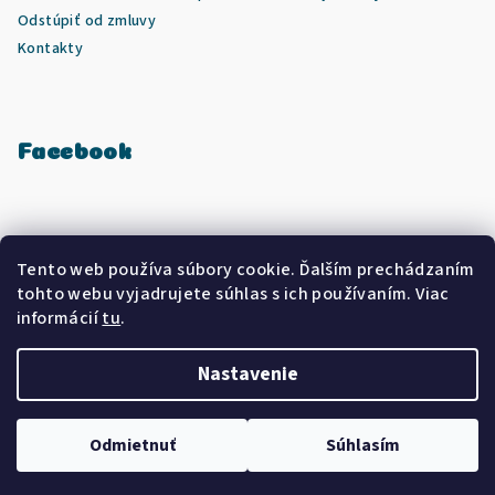
Odstúpiť od zmluvy
Kontakty
Facebook
Prijímame online platby
Tento web používa súbory cookie. Ďalším prechádzaním
tohto webu vyjadrujete súhlas s ich používaním. Viac
informácií
tu
.
Nastavenie
Copyright 2026
CleanlyEco
. Všetky práva vyhradené.
Upraviť
nastavenie cookies
Odmietnuť
Súhlasím
Vytvoril Shoptet