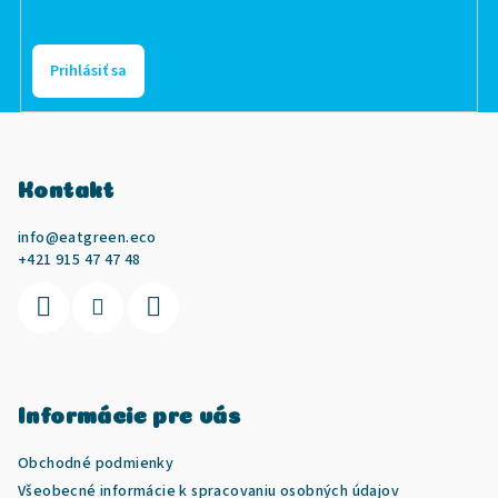
ochrany osobných údajov
Prihlásiť sa
Z
á
Kontakt
p
ä
info
@
eatgreen.eco
t
+421 915 47 47 48
i
e
Informácie pre vás
Obchodné podmienky
Všeobecné informácie k spracovaniu osobných údajov