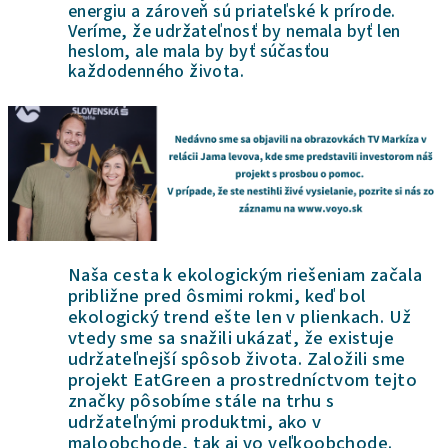
energiu a zároveň sú priateľské k prírode.
Veríme, že udržateľnosť by nemala byť len
heslom, ale mala by byť súčasťou
každodenného života.
Naša cesta k ekologickým riešeniam začala
približne pred ôsmimi rokmi, keď bol
ekologický trend ešte len v plienkach. Už
vtedy sme sa snažili ukázať, že existuje
udržateľnejší spôsob života. Založili sme
projekt EatGreen a prostredníctvom tejto
značky pôsobíme stále na trhu s
udržateľnými produktmi, ako v
maloobchode, tak aj vo veľkoobchode.