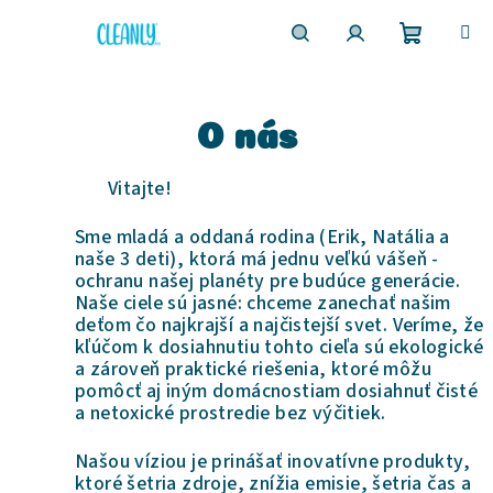
Prejsť
na
obsah
Nákupn
Hľadať
Prihlásenie
košík
O nás
Vitajte!
Sme mladá a oddaná rodina (Erik, Natália a
naše 3 deti), ktorá má jednu veľkú vášeň -
ochranu našej planéty pre budúce generácie.
Naše ciele sú jasné: chceme zanechať našim
deťom čo najkrajší a najčistejší svet. Veríme, že
kľúčom k dosiahnutiu tohto cieľa sú ekologické
a zároveň praktické riešenia, ktoré môžu
pomôcť aj iným domácnostiam dosiahnuť čisté
a netoxické prostredie bez výčitiek.
Našou víziou je prinášať inovatívne produkty,
ktoré šetria zdroje, znížia emisie, šetria čas a