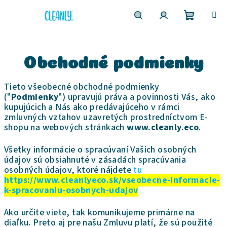
Prejsť
na
obsah
Nákupn
Hľadať
Prihlásenie
košík
Obchodné podmienky
Tieto všeobecné obchodné podmienky
("
Podmienky
") upravujú práva a povinnosti Vás, ako
kupujúcich a Nás ako predávajúceho v rámci
zmluvných vzťahov uzavretých prostredníctvom E-
shopu na webových stránkach
www.cleanly.eco
.
Všetky informácie o spracúvaní Vašich osobných
údajov sú obsiahnuté v zásadách spracúvania
osobných údajov, ktoré nájdete
tu
https://www.cleanlyeco.sk/vseobecne-informacie-
k-spracovaniu-osobnych-udajov
Ako určite viete, tak komunikujeme primárne na
diaľku. Preto aj pre našu Zmluvu platí, že sú použité