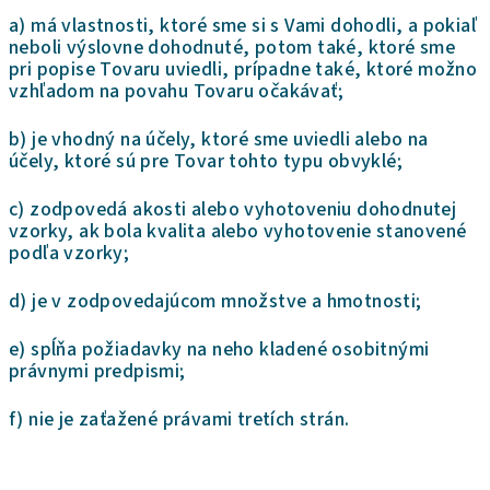
a) má vlastnosti, ktoré sme si s Vami dohodli, a pokiaľ
neboli výslovne dohodnuté, potom také, ktoré sme
pri popise Tovaru uviedli, prípadne také, ktoré možno
vzhľadom na povahu Tovaru očakávať;
b) je vhodný na účely, ktoré sme uviedli alebo na
účely, ktoré sú pre Tovar tohto typu obvyklé;
c) zodpovedá akosti alebo vyhotoveniu dohodnutej
vzorky, ak bola kvalita alebo vyhotovenie stanovené
podľa vzorky;
d) je v zodpovedajúcom množstve a hmotnosti;
e) spĺňa požiadavky na neho kladené osobitnými
právnymi predpismi;
f) nie je zaťažené právami tretích strán.