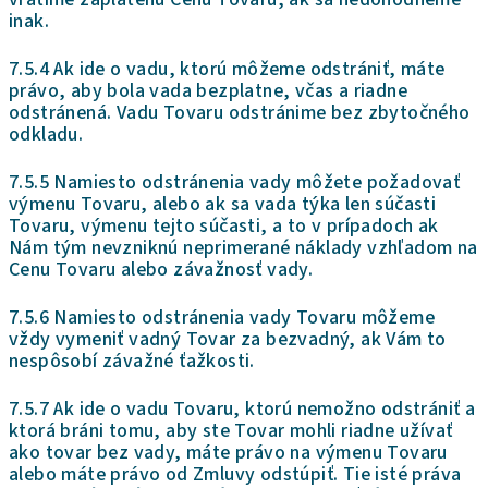
inak.
7.5.4 Ak ide o vadu, ktorú môžeme odstrániť, máte
právo, aby bola vada bezplatne, včas a riadne
odstránená. Vadu Tovaru odstránime bez zbytočného
odkladu.
7.5.5 Namiesto odstránenia vady môžete požadovať
výmenu Tovaru, alebo ak sa vada týka len súčasti
Tovaru, výmenu tejto súčasti, a to v prípadoch ak
Nám tým nevzniknú neprimerané náklady vzhľadom na
Cenu Tovaru alebo závažnosť vady.
7.5.6 Namiesto odstránenia vady Tovaru môžeme
vždy vymeniť vadný Tovar za bezvadný, ak Vám to
nespôsobí závažné ťažkosti.
7.5.7 Ak ide o vadu Tovaru, ktorú nemožno odstrániť a
ktorá bráni tomu, aby ste Tovar mohli riadne užívať
ako tovar bez vady, máte právo na výmenu Tovaru
alebo máte právo od Zmluvy odstúpiť. Tie isté práva