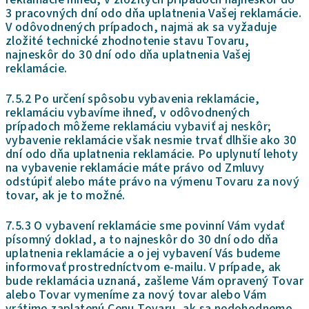
3 pracovných dní odo dňa uplatnenia Vašej reklamácie.
V odôvodnených prípadoch, najmä ak sa vyžaduje
zložité technické zhodnotenie stavu Tovaru,
najneskôr do 30 dní odo dňa uplatnenia Vašej
reklamácie.
7.5.2 Po určení spôsobu vybavenia reklamácie,
reklamáciu vybavíme ihneď, v odôvodnených
prípadoch môžeme reklamáciu vybaviť aj neskôr;
vybavenie reklamácie však nesmie trvať dlhšie ako 30
dní odo dňa uplatnenia reklamácie. Po uplynutí lehoty
na vybavenie reklamácie máte právo od Zmluvy
odstúpiť alebo máte právo na výmenu Tovaru za nový
tovar, ak je to možné.
7.5.3 O vybavení reklamácie sme povinní Vám vydať
písomný doklad, a to najneskôr do 30 dní odo dňa
uplatnenia reklamácie a o jej vybavení Vás budeme
informovať prostredníctvom e-mailu. V prípade, ak
bude reklamácia uznaná, zašleme Vám opravený Tovar
alebo Tovar vymeníme za nový tovar alebo Vám
vrátime zaplatenú Cenu Tovaru, ak sa nedohodneme