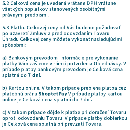
5.2 Celková cena je uvedená vrátane DPH vrátane
všetkých poplatkov stanovených osobitnými
právnymi predpismi.
5.3 Platbu Celkovej ceny od Vás budeme požadovať
po uzavretí Zmluvy a pred odovzdaním Tovaru.
Úhradu Celkovej ceny môžete vykonať nasledujúcimi
spôsobmi:
a) Bankovým prevodom. Informácie pre vykonanie
platby Vám zašleme v rámci potvrdenia Objednávky. V
prípade platby bankovým prevodom je Celková cena
splatná do
7 dní.
b) Kartou online. V takom prípade prebieha platba cez
platobnú bránu
ShoptetPay
V prípade platby kartou
online je Celková cena splatná do 7 dní
.
c) V takom prípade dôjde k platbe pri doručení Tovaru
oproti odovzdaniu Tovaru. V prípade platby dobierkou
je Celková cena splatná pri prevzatí Tovaru.