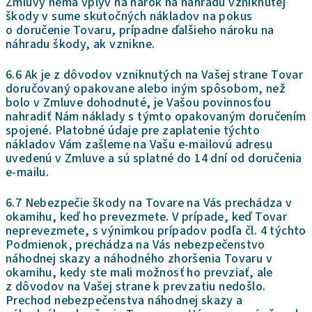
Zmluvy nemá vplyv na nárok na náhradu vzniknutej
škody v sume skutočných nákladov na pokus
o doručenie Tovaru,
prípadne ďalšieho nároku na
náhradu škody, ak vznikne.
6.6 Ak je z dôvodov vzniknutých na Vašej strane Tovar
doručovaný opakovane alebo iným spôsobom, než
bolo v Zmluve dohodnuté, je Vašou povinnosťou
nahradiť Nám náklady s týmto opakovaným doručením
spojené. Platobné údaje pre zaplatenie týchto
nákladov Vám zašleme na Vašu e-mailovú adresu
uvedenú v Zmluve a sú splatné do 14 dní od doručenia
e-mailu.
6.7 Nebezpečie škody na Tovare na Vás prechádza v
okamihu, keď ho prevezmete. V prípade, keď Tovar
neprevezmete, s výnimkou prípadov podľa čl.
4
týchto
Podmienok, prechádza na Vás nebezpečenstvo
náhodnej skazy a náhodného zhoršenia Tovaru v
okamihu, kedy ste mali možnosť ho prevziať, ale
z dôvodov na Vašej strane k prevzatiu nedošlo.
Prechod nebezpečenstva náhodnej skazy a