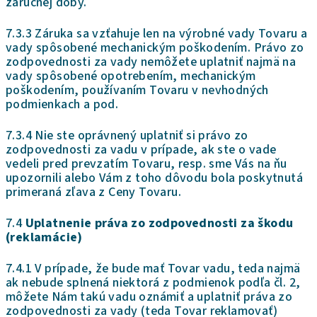
záručnej doby.
7.3.3 Záruka sa vzťahuje len na výrobné vady Tovaru a
vady spôsobené mechanickým poškodením. Právo zo
zodpovednosti za vady nemôžete uplatniť najmä na
vady spôsobené opotrebením, mechanickým
poškodením, používaním Tovaru v nevhodných
podmienkach a pod.
7.3.4 Nie ste oprávnený uplatniť si právo zo
zodpovednosti za vadu v prípade, ak ste o vade
vedeli pred prevzatím Tovaru, resp. sme Vás na ňu
upozornili alebo Vám z toho dôvodu bola poskytnutá
primeraná zľava z Ceny Tovaru.
7.4
Uplatnenie práva zo zodpovednosti za škodu
(reklamácie)
7.4.1 V prípade, že bude mať Tovar vadu, teda najmä
ak nebude splnená niektorá z podmienok podľa čl. 2,
môžete Nám takú vadu oznámiť a uplatniť práva zo
zodpovednosti za vady (teda Tovar reklamovať)