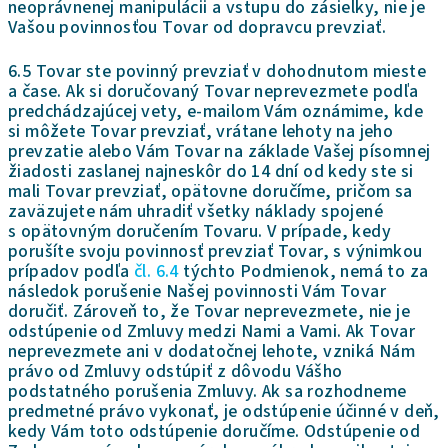
neoprávnenej manipulácii a vstupu do zásielky, nie je
Vašou povinnosťou Tovar od dopravcu prevziať.
6.5 Tovar ste povinný prevziať v dohodnutom mieste
a čase. Ak si doručovaný Tovar neprevezmete podľa
predchádzajúcej vety, e-mailom Vám oznámime, kde
si môžete Tovar prevziať, vrátane lehoty na jeho
prevzatie alebo Vám Tovar na základe Vašej písomnej
žiadosti zaslanej najneskôr do 14 dní od kedy ste si
mali Tovar prevziať, opätovne doručíme, pričom sa
zaväzujete nám uhradiť všetky náklady spojené
s opätovným doručením Tovaru. V prípade, kedy
porušíte svoju povinnosť prevziať Tovar, s výnimkou
prípadov podľa
čl. 6.4
týchto Podmienok, nemá to za
následok porušenie Našej povinnosti Vám Tovar
doručiť. Zároveň to, že Tovar neprevezmete, nie je
odstúpenie od Zmluvy medzi Nami a Vami. Ak Tovar
neprevezmete ani v dodatočnej lehote, vzniká Nám
právo od Zmluvy odstúpiť z dôvodu Vášho
podstatného porušenia Zmluvy. Ak sa rozhodneme
predmetné právo vykonať, je odstúpenie účinné v deň,
kedy Vám toto odstúpenie doručíme. Odstúpenie od