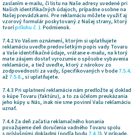
zaslaním e-mailu, či listu na Naše adresy uvedené pri
Našich identifikačných údajoch, prípadne osobne na
Našej prevádzkarni. Pre reklamáciu môžete využiť aj
vzorový formulár poskytovaný z Našej strany, ktorý
tvorí
prílohu č. 1
Podmienok.
7.4.2 Vo Vašom oznámení, ktorým si uplatňujete
reklamáciu uveďte predovšetkým popis vady Tovaru
a Vaše identifikačné údaje, vrátane e-mailu, na ktorý
mate záujem dostať vyrozumie o spôsobe vybavenia
reklamácie, a tiež uveďte, ktorý z nárokov zo
zodpovednosti za vady, špecifikovaných v bode
7.5.4
.
až
7.5.8
., si uplatňujete.
7.4.3 Pri uplatnení reklamácie nám predložte aj doklad
o kúpe Tovaru (faktúru), a to za účelom preukázania
jeho kúpy u Nás, inak nie sme povinní Vašu reklamáciu
uznať.
7.4.4 Za deň začatia reklamačného konania
považujeme deň doručenia vadného Tovaru spolu
s príslušnými dokladmi (podľa bodu
7.4.3
). V prípade,