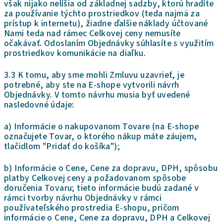
však nijako nelíšia od základnej sadzby, ktorú hradíte
za používanie týchto prostriedkov (teda najmä za
prístup k internetu), žiadne ďalšie náklady účtované
Nami teda nad rámec Celkovej ceny nemusíte
očakávať. Odoslaním Objednávky súhlasíte s využitím
prostriedkov komunikácie na diaľku.
3.3 K tomu, aby sme mohli Zmluvu uzavrieť, je
potrebné, aby ste na E-shope vytvorili návrh
Objednávky. V tomto návrhu musia byť uvedené
nasledovné údaje:
a) Informácie o nakupovanom Tovare (na E-shope
označujete Tovar, o ktorého nákup máte záujem,
tlačidlom "Pridať do košíka");
b) Informácie o Cene, Cene za dopravu, DPH, spôsobu
platby Celkovej ceny a požadovanom spôsobe
doručenia Tovaru; tieto informácie budú zadané v
rámci tvorby návrhu Objednávky v rámci
používateľského prostredia E-shopu, pričom
informácie o Cene, Cene za dopravu, DPH a Celkovej