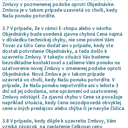
Zmluvy v pozmenenej podobe oproti Objednávke.
Zmluva je v takom prípade uzavretá vo chvíli, kedy
Našu ponuku potvrdíte.
3.7 V prípade, že v rámci E-shopu alebo v návrhu
Objednávky bude uvedená zjavne chybná Cena najmä
v dôsledku technickej chyby, nie sme povinní Vám
Tovar za túto Cenu dodať ani v prípade, kedy ste
dostali potvrdenie Objednávky, a teda došlo k
uzavretiu Zmluvy. V takejto situácii Vás budeme
bezodkladne kontaktovať a zašleme Vám ponuku na
uzatvorenie novej Zmluvy v zmenenej podobe oproti
Objednávke. Nová Zmluva je v takom prípade
uzavretá vo chvíli, kedy Našu ponuku potvrdíte. V
prípade, že Našu ponuku nepotvrdíte ani v lehote 3
dní od jej odoslania, sme oprávnení od uzatvorenej
Zmluvy odstúpiť. Za zjavnú chybu v Cene sa považuje
napríklad situácia, kedy Cena nezodpovedá obvyklej
cene u iných predajcov alebo chýba či je navyše číslica.
3.8 V prípade, kedy dôjde k uzavretiu Zmluvy, Vám
vzniká záväzok na zaplatenie Celkovej ceny.