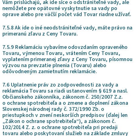
Vám prislúchajú, ak ide síce o odstrániteľné vady, ale
nemôžete pre opätovné vyskytnutie sa vady po
oprave alebo pre väčší počet vád Tovar riadne užívať.
7.5.8 Ak ide o iné neodstrániteľné vady, máte právo na
primeranú zľavu z Ceny Tovaru.
7.5.9 Reklamáciu vybavíme odovzdaním opraveného
Tovaru, výmenou Tovaru, vrátením Ceny Tovaru,
vyplatením primeranej zľavy z Ceny Tovaru, písomnou
výzvou na prevzatie plnenia (Tovaru) alebo
odôvodneným zamietnutím reklamácie.
7.6 Uplatnenie práv zo zodpovednosti za vady a
reklamácia Tovaru sa riadi ustanovením § 619 a nasl.
Občianskeho zákonníka, zákonom č. 250/2007 Z.z.
o ochrane spotrebiteľa a o zmene a doplnení zákona
Slovenskej národnej rady č. 372/1990 Zb. o
priestupkoch v znení neskorších predpisov (ďalej len
„Zákon o ochrane spotrebiteľa“), a zákonom č.
102/2014 Z. z.
o ochrane spotrebiteľa pri predaji
tovaru alebo poskytovaní služieb na základe zmluvy