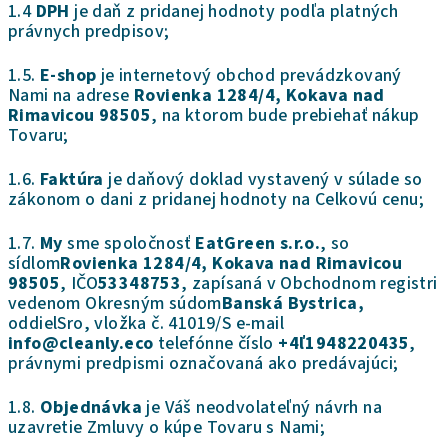
1.4
DPH
je daň z pridanej hodnoty podľa platných
právnych predpisov;
1.5.
E-shop
je internetový obchod prevádzkovaný
Nami na adrese
Rovienka 1284/4, Kokava nad
Rimavicou 98505
, na ktorom bude prebiehať nákup
Tovaru;
1.6.
Faktúra
je daňový doklad vystavený v súlade so
zákonom o dani z pridanej hodnoty na Celkovú cenu;
1.7.
My
sme spoločnosť
EatGreen s.r.o.
, so
sídlom
Rovienka 1284/4, Kokava nad Rimavicou
98505
, IČO
53348753
, zapísaná v Obchodnom registri
vedenom Okresným súdom
Banská Bystrica,
oddiel
Sro, vložka č. 41019/S
e-mail
info@cleanly.eco
telefónne číslo
+4ľ1948220435
,
právnymi predpismi označovaná ako predávajúci;
1.8.
Objednávka
je Váš neodvolateľný návrh na
uzavretie Zmluvy o kúpe Tovaru s Nami;