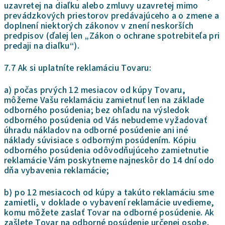
uzavretej na diaľku alebo zmluvy uzavretej mimo
prevádzkových priestorov predávajúceho a o zmene a
doplnení niektorých zákonov v znení neskorších
predpisov (ďalej len „Zákon o ochrane spotrebiteľa pri
predaji na diaľku“).
7.7 Ak si uplatníte reklamáciu Tovaru:
a) počas prvých 12 mesiacov od kúpy Tovaru,
môžeme Vašu reklamáciu zamietnuť len na základe
odborného posúdenia; bez ohľadu na výsledok
odborného posúdenia od Vás nebudeme vyžadovať
úhradu nákladov na odborné posúdenie ani iné
náklady súvisiace s odborným posúdením. Kópiu
odborného posúdenia odôvodňujúceho zamietnutie
reklamácie Vám poskytneme najneskôr do 14 dní odo
dňa vybavenia reklamácie;
b) po 12 mesiacoch od kúpy a takúto reklamáciu sme
zamietli, v doklade o vybavení reklamácie uvedieme,
komu môžete zaslať Tovar na odborné posúdenie. Ak
zašlete Tovar na odborné posúdenie určenej osobe,