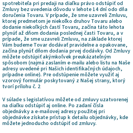
spotrebiteľa pri predaji na diaľku právo odstúpiť od
Zmluvy bez uvedenia dôvodu v lehote 14 dní odo dňa
doručenia Tovaru. V prípade, že sme uzavreli Zmluvu,
ktorej predmetom je niekoľko druhov Tovaru alebo
dodanie niekoľkých častí Tovaru, začína táto lehota
plynúť až dňom dodania poslednej časti Tovaru, a v
prípade, že sme uzavreli Zmluvu, na základe ktorej
Vám budeme Tovar dodávať pravidelne a opakovane,
začína plynúť dňom dodania prvej dodávky. Od Zmluvy
môžete odstúpiť akýmkoľvek preukázateľným
spôsobom (najmä zaslaním e-mailu alebo listu na Naše
adresy uvedené pri Našich identifikačných údajoch,
prípadne online). Pre odstúpenie môžete využiť aj
vzorový formulár poskytovaný z Našej strany, ktorý
tvorí prílohu č. 2
V súlade s legislatívou môžete od zmluvy uzatvorenej
na diaľku odstúpiť aj online. Po zadaní čísla
objednávky a e-mailovej adresy použitej pri
objednávke získate prístup k detailu objednávky, kde
môžete jednoducho odstúpiť od zmluvy.