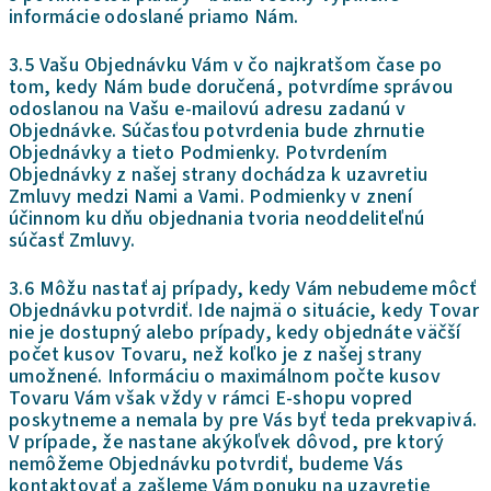
informácie odoslané priamo Nám.
3.5 Vašu Objednávku Vám v čo najkratšom čase po
tom, kedy Nám bude doručená, potvrdíme správou
odoslanou na Vašu e-mailovú adresu zadanú v
Objednávke. Súčasťou potvrdenia bude zhrnutie
Objednávky a tieto Podmienky. Potvrdením
Objednávky z našej strany dochádza k uzavretiu
Zmluvy medzi Nami a Vami. Podmienky v znení
účinnom ku dňu objednania tvoria neoddeliteľnú
súčasť Zmluvy.
3.6 Môžu nastať aj prípady, kedy Vám nebudeme môcť
Objednávku potvrdiť. Ide najmä o situácie, kedy Tovar
nie je dostupný alebo prípady, kedy objednáte väčší
počet kusov Tovaru, než koľko je z našej strany
umožnené. Informáciu o maximálnom počte kusov
Tovaru Vám však vždy v rámci E-shopu vopred
poskytneme a nemala by pre Vás byť teda prekvapivá.
V prípade, že nastane akýkoľvek dôvod, pre ktorý
nemôžeme Objednávku potvrdiť, budeme Vás
kontaktovať a zašleme Vám ponuku na uzavretie