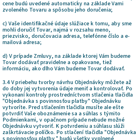
cene budú uvedené automaticky na základe Vami
zvoleného Tovaru a spôsobu jeho doručenia;
c) Vaše identifikačné údaje slúžiace k tomu, aby sme
mohli doručiť Tovar, najmä v rozsahu meno,
priezvisko, doručovacia adresa, telefónne číslo a e-
mailová adresa;
d) V prípade Zmluvy, na základe ktorej Vám budeme
Tovar dodávať pravidelne a opakovane, tiež
informáciu, ako dlho Vám budeme Tovar dodávať.
3.4 V priebehu tvorby návrhu Objednávky môžete až
do doby jej vytvorenia údaje meniť a kontrolovať. Po
vykonaní kontroly prostredníctvom stlačenia tlačidla
"Objednávka s povinnosťou platby" Objednávku
vytvoríte. Pred stlačením tlačidla musíte ale ešte
potvrdiť Vaše oboznámenie sa a súhlas s týmito
Podmienkami, v opačnom prípade nebude možné
Objednávku vytvoriť. K potvrdeniu a súhlasu slúži
zaškrtávacie políčko. Po stlačení tlačidla "Objednávka
s povinnosťou platby " budú všetky vyplnené