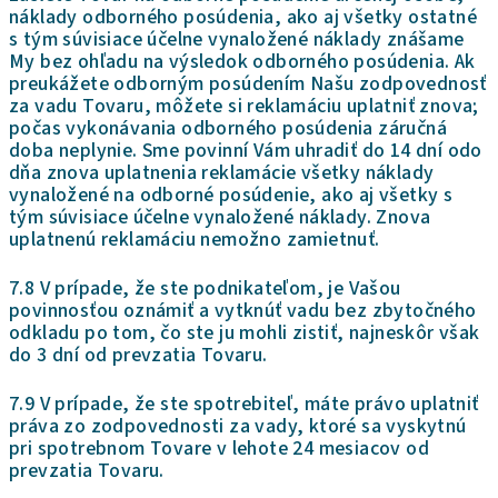
náklady odborného posúdenia, ako aj všetky ostatné
s tým súvisiace účelne vynaložené náklady znášame
My bez ohľadu na výsledok odborného posúdenia. Ak
preukážete odborným posúdením Našu zodpovednosť
za vadu Tovaru, môžete si reklamáciu uplatniť znova;
počas vykonávania odborného posúdenia záručná
doba neplynie. Sme povinní Vám uhradiť do 14 dní odo
dňa znova uplatnenia reklamácie všetky náklady
vynaložené na odborné posúdenie, ako aj všetky s
tým súvisiace účelne vynaložené náklady. Znova
uplatnenú reklamáciu nemožno zamietnuť.
7.8 V prípade, že ste podnikateľom, je Vašou
povinnosťou oznámiť a vytknúť vadu bez zbytočného
odkladu po tom, čo ste ju mohli zistiť, najneskôr však
do 3 dní od prevzatia Tovaru.
7.9 V prípade, že ste spotrebiteľ, máte právo uplatniť
práva zo zodpovednosti za vady, ktoré sa vyskytnú
pri spotrebnom Tovare v lehote 24 mesiacov od
prevzatia Tovaru.