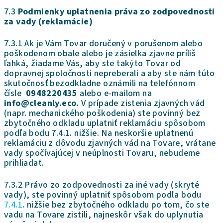
7.3
Podmienky uplatnenia práva zo zodpovednosti
za vady (reklamácie)
7.3.1 Ak je Vám Tovar doručený v porušenom alebo
poškodenom obale alebo je zásielka zjavne príliš
ľahká, žiadame Vás, aby ste takýto Tovar od
dopravnej spoločnosti nepreberali a aby ste nám túto
skutočnosť bezodkladne oznámili na telefónnom
čísle
0948220435
alebo e-mailom na
info@cleanly.eco.
V prípade zistenia zjavných vád
(napr. mechanického poškodenia) ste povinný bez
zbytočného odkladu uplatniť reklamáciu spôsobom
podľa bodu 7.4.1. nižšie. Na neskoršie uplatnenú
reklamáciu z dôvodu zjavných vád na Tovare, vrátane
vady spočívajúcej v neúplnosti Tovaru, nebudeme
prihliadať.
7.3.2 Právo zo zodpovednosti za iné vady (skryté
vady), ste povinný uplatniť spôsobom podľa bodu
7.4.1
. nižšie bez zbytočného odkladu po tom, čo ste
vadu na Tovare zistili, najneskôr však do uplynutia