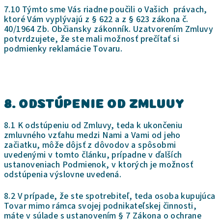
7.10 Týmto sme Vás riadne poučili o Vašich právach,
ktoré Vám vyplývajú z § 622 a z § 623 zákona č.
40/1964 Zb. Občiansky zákonník. Uzatvorením Zmluvy
potvrdzujete, že ste mali možnosť prečítať si
podmienky reklamácie Tovaru.
8. ODSTÚPENIE OD ZMLUVY
8.1 K odstúpeniu od Zmluvy, teda k ukončeniu
zmluvného vzťahu medzi Nami a Vami od jeho
začiatku, môže dôjsť z dôvodov a spôsobmi
uvedenými v tomto článku, prípadne v ďalších
ustanoveniach Podmienok, v ktorých je možnosť
odstúpenia výslovne uvedená.
8.2 V prípade, že ste spotrebiteľ, teda osoba kupujúca
Tovar mimo rámca svojej podnikateľskej činnosti,
máte v súlade s ustanovením § 7 Zákona o ochrane