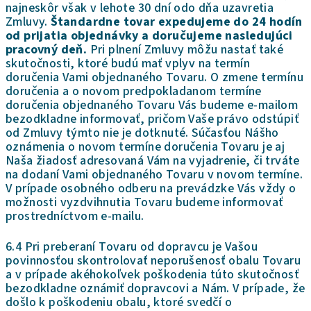
najneskôr však v lehote 30 dní odo dňa uzavretia
Zmluvy.
Štandardne tovar expedujeme do 24 hodín
od prijatia objednávky a doručujeme nasledujúci
pracovný deň.
Pri plnení Zmluvy môžu nastať také
skutočnosti, ktoré budú mať vplyv na termín
doručenia Vami objednaného Tovaru. O zmene termínu
doručenia a o novom predpokladanom termíne
doručenia objednaného Tovaru Vás budeme e-mailom
bezodkladne informovať, pričom Vaše právo odstúpiť
od Zmluvy týmto nie je dotknuté. Súčasťou Nášho
oznámenia o novom termíne doručenia Tovaru je aj
Naša žiadosť adresovaná Vám na vyjadrenie, či trváte
na dodaní Vami objednaného Tovaru v novom termíne.
V prípade osobného odberu na prevádzke Vás vždy o
možnosti vyzdvihnutia Tovaru budeme informovať
prostredníctvom e-mailu.
6.4 Pri preberaní Tovaru od dopravcu je Vašou
povinnosťou skontrolovať neporušenosť obalu Tovaru
a v prípade akéhokoľvek poškodenia túto skutočnosť
bezodkladne oznámiť dopravcovi a Nám. V prípade, že
došlo k poškodeniu obalu, ktoré svedčí o