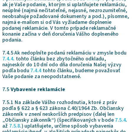
ak je Vaše podanie, ktorým si uplatňujete reklamáciu,
neúplné (najmä nečitateľné, nejasné, nezrozumiteľné,
neobsahuje požadované dokumenty a pod.), písomne,
najmä e-mailom si od Vás
vyžiadame doplnenie
podanej reklamácie. V tomto prípade reklamačné
konanie začína v deň doručenia Vášho doplneného
podania.
7.4.5 Ak nedoplníte podanú reklamáciu v zmysle bodu
7.4.4
. tohto článku bez zbytočného odkladu,
najneskôr do 10 dní odo dňa doručenia Našej výzvy
podľa bodu
7.4.4
tohto článku, budeme považovať
Vaše podanie za neopodstatnené.
7.5
Vybavenie reklamácie
7.5.1 Na základe Vášho rozhodnutia, ktoré z práv
podľa § 622 a § 623 zákona č.40/1964 Zb. Občiansky
zákonník v znení neskorších predpisov (ďalej len
„Občiansky zákonník“)
(špecifikovaných v bode
7.5.4
.
až
7.5.8
.) uplatňujete, určíme spôsob vybavenia
reklamácie ihneď, v zložitých prípadoch najneskôr do