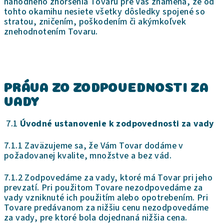
náhodného zhoršenia Tovaru pre Vás znamená, že od
tohto okamihu nesiete všetky dôsledky spojené so
stratou, zničením, poškodením či akýmkoľvek
znehodnotením Tovaru.
PRÁVA ZO ZODPOVEDNOSTI ZA
VADY
7.1
Úvodné ustanovenie k zodpovednosti za vady
7.1.1 Zaväzujeme sa, že Vám Tovar dodáme v
požadovanej kvalite, množstve a bez vád.
7.1.2 Zodpovedáme za vady, ktoré má Tovar pri jeho
prevzatí. Pri použitom Tovare nezodpovedáme za
vady vzniknuté ich použitím alebo opotrebením. Pri
Tovare predávanom za nižšiu cenu nezodpovedáme
za vady, pre ktoré bola dojednaná nižšia cena.