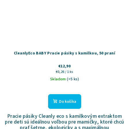
CleanlyEco BABY Pracie pásiky s kamilkou, 50 praní
€12,90
Jednotková
€0,26 / 1 ks
cena:
Skladom
(>5 ks)
Priemerné
hodnotenie
produktu
Do košíka
je
5,0
Pracie pásiky Cleanly eco s kamilkovým extraktom
z
pre deti sú ideálnou voľbou pre mamičky, ktoré chcú
5
prať šetrne, ekologicky a s maximálnou
hviezdičiek.