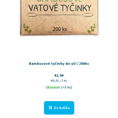
Bambusové tyčinky do uší | 200ks
€2,90
Jednotková
€0,01 / 1 ks
cena:
Skladom
(>5 ks)
Do košíka