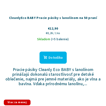
CleanlyEco BABY Pracie pásiky s lanolínom na 50 praní
€12,90
Jednotková
€0,26 / 1 ks
cena:
Skladom
(>5 balenie)
Priemerné
hodnotenie
produktu
Do košíka
je
5,0
Pracie pásiky Cleanly Eco BABY s lanolínom
z
prinášajú dokonalú starostlivosť pre detské
5
oblečenie, najmä pre jemné materiály, ako je vlna a
hviezdičiek.
bavlna. Vďaka prírodnému lanolínu,...
Viac za menej