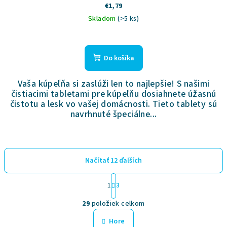
€1,79
Skladom
(>5 ks)
Priemerné
hodnotenie
produktu
Do košíka
je
5,0
Vaša kúpeľňa si zaslúži len to najlepšie! S našimi
z
čistiacimi tabletami pre kúpeľňu dosiahnete úžasnú
5
čistotu a lesk vo vašej domácnosti. Tieto tablety sú
hviezdičiek.
navrhnuté špeciálne...
Načítať 12 ďalších
S
1
3
t
O
r
29
položiek celkom
á
v
n
Hore
l
k