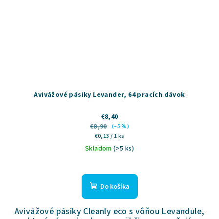
Avivážové pásiky Levander, 64 pracích dávok
€8,40
€8,90
(–5 %)
Jednotková
€0,13 / 1 ks
cena:
Skladom
(>5 ks)
Priemerné
hodnotenie
produktu
Do košíka
je
4,3
Avivážové pásiky Cleanly eco s vôňou Levandule,
z