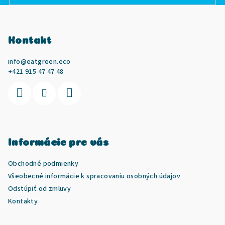
Z
á
Kontakt
p
ä
info
@
eatgreen.eco
t
+421 915 47 47 48
i
e
Informácie pre vás
Obchodné podmienky
Všeobecné informácie k spracovaniu osobných údajov
Odstúpiť od zmluvy
Kontakty