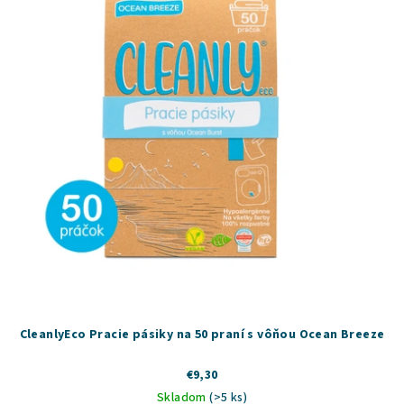
i
u
s
k
p
t
r
o
o
v
d
u
k
t
o
v
CleanlyEco Pracie pásiky na 50 praní s vôňou Ocean Breeze
€9,30
Skladom
(>5 ks)