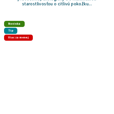
starostlivosťou o citlivú pokožku...
Novinka
Tip
Viac za menej