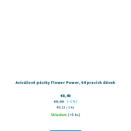
Avivážové pásiky Flower Power, 64 pracích dávok
€8,40
€8,90
(–5 %)
Jednotková
€0,13 / 1 ks
cena:
Skladom
(>5 ks)
Priemerné
hodnotenie