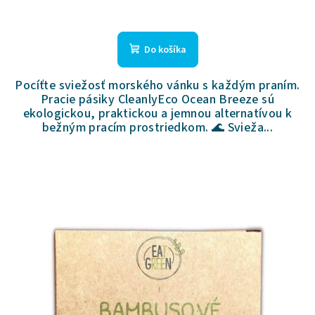
Priemerné
hodnotenie
produktu
Do košíka
je
5,0
Pocíťte sviežosť morského vánku s každým praním.
z
Pracie pásiky CleanlyEco Ocean Breeze sú
5
ekologickou, praktickou a jemnou alternatívou k
hviezdičiek.
bežným pracím prostriedkom. 🌊 Svieža...