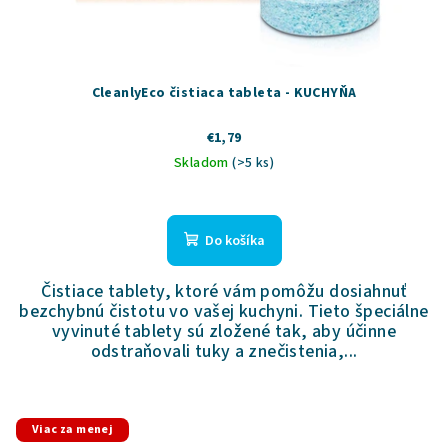
CleanlyEco čistiaca tableta - KUCHYŇA
€1,79
Skladom
(>5 ks)
Priemerné
hodnotenie
produktu
Do košíka
je
5,0
Čistiace tablety, ktoré vám pomôžu dosiahnuť
z
bezchybnú čistotu vo vašej kuchyni. Tieto špeciálne
5
vyvinuté tablety sú zložené tak, aby účinne
hviezdičiek.
odstraňovali tuky a znečistenia,...
Viac za menej