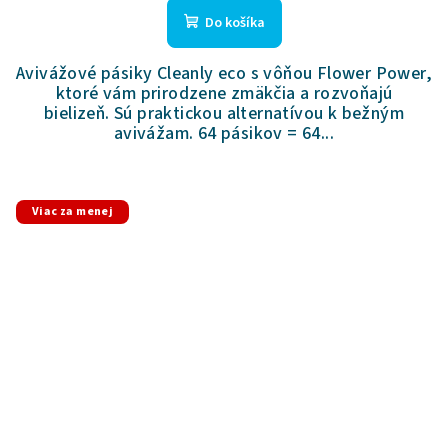
produktu
Do košíka
je
5,0
Avivážové pásiky Cleanly eco s vôňou Flower Power,
z
ktoré vám prirodzene zmäkčia a rozvoňajú
5
bielizeň. Sú praktickou alternatívou k bežným
hviezdičiek.
avivážam. 64 pásikov = 64...
Viac za menej