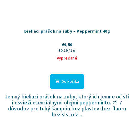
Bieliaci prášok na zuby – Peppermint 40g
€9,50
Jednotková
€0,19 / 1 g
cena:
Vypredané
Priemerné
hodnotenie
produktu
Do košíka
je
5,0
Jemný bieliaci prášok na zuby, ktorý ich jemne očistí
z
i osvieži esenciálnymi olejmi peppermintu. 🌱 7
5
dôvodov pre tuhý šampón bez plastov: bez fluoru
hviezdičiek.
bez sls bez...