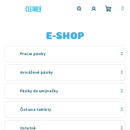
Prejsť
na
obsah
Nákupn
Hľadať
Prihlásenie
košík
E-SHOP
Pracie pásiky
Avivážové pásiky
Pásiky do umývačky
Čistiace tablety
Ostatné