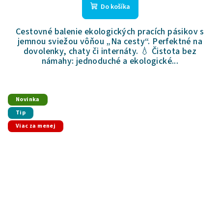
Do košíka
Cestovné balenie ekologických pracích pásikov s
jemnou sviežou vôňou „Na cesty“. Perfektné na
dovolenky, chaty či internáty. 💧 Čistota bez
námahy: jednoduché a ekologické...
Novinka
Tip
Viac za menej