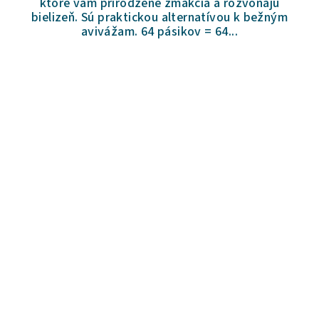
ktoré vám prirodzene zmäkčia a rozvoňajú
5
bielizeň. Sú praktickou alternatívou k bežným
hviezdičiek.
avivážam. 64 pásikov = 64...