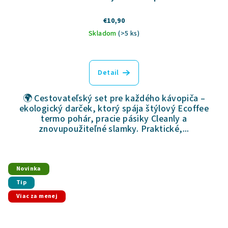
€10,90
Skladom
(>5 ks)
Detail
🌍 Cestovateľský set pre každého kávopiča –
ekologický darček, ktorý spája štýlový Ecoffee
termo pohár, pracie pásiky Cleanly a
znovupoužiteľné slamky. Praktické,...
Novinka
Tip
Viac za menej