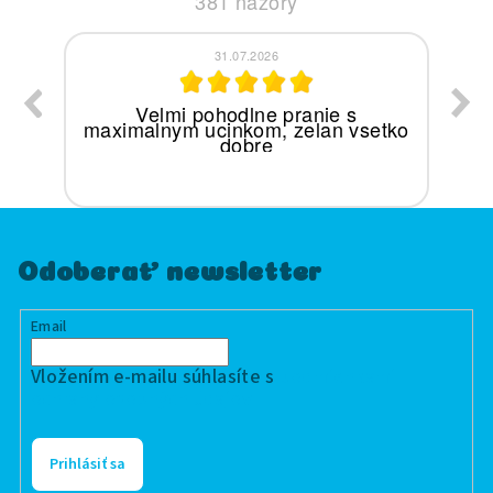
381
názory
31.07.2026
spokojnosť s pásikmi aj so všetkým
tko
okolo, od objednávania po dodanie.
Odoberať newsletter
Email
Vložením e-mailu súhlasíte s
podmienkami
ochrany osobných údajov
Prihlásiť sa