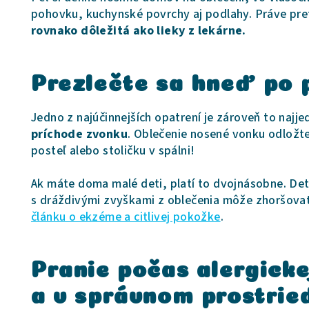
pohovku, kuchynské povrchy aj podlahy. Práve pre
rovnako dôležitá ako lieky z lekárne.
Prezlečte sa hneď po
Jedno z najúčinnejších opatrení je zároveň to najj
príchode zvonku
. Oblečenie nosené vonku odložt
posteľ alebo stoličku v spálni!
Ak máte doma malé deti, platí to dvojnásobne. Dets
s dráždivými zvyškami z oblečenia môže zhoršovať
článku o ekzéme a citlivej pokožke
.
Pranie počas alergicke
a v správnom prostrie