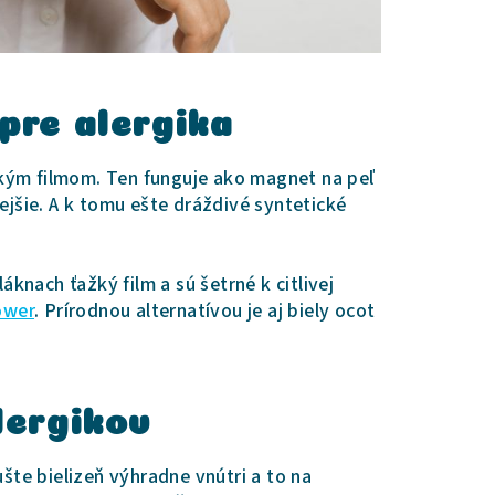
pre alergika
kým filmom. Ten funguje ako magnet na peľ
ejšie. A k tomu ešte dráždivé syntetické
knach ťažký film a sú šetrné k citlivej
ower
. Prírodnou alternatívou je aj biely ocot
lergikov
šte bielizeň výhradne vnútri a to na