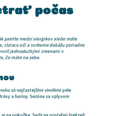
vetrať počas
Ak patríte medzi alergikov alebo máte
e, slziace oči a svrbenie dokážu poriadne
plyvniť jednoduchými zmenami v
om, čo máte na sebe.
mov
ensku sú najčastejšími vinníkmi pele
 trávy a buriny. Sezóna sa vplyvom
 aj na pokožke. Sadá na posteľnú bielizeň,