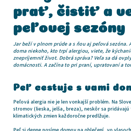
prať, čistiť a 
peľovej sezóny
Jar beží v plnom prúde a s ňou aj peľová sezóna. 
doma niekoho, kto trpí alergiou, viete, že kýchani
znepríjemniť život. Dobrá správa? Veľa sa dá ov
domácnosti. A začína to pri praní, upratovaní a t
Peľ cestuje s vami do
Peľová alergia nie je len vonkajší problém. Na Slov
stromov (lieska, jelša, breza), neskôr sa pridávajú
klimatických zmien každoročne predlžuje.
Peľ si denne nosíme domov na oblečení, vo vlasoch