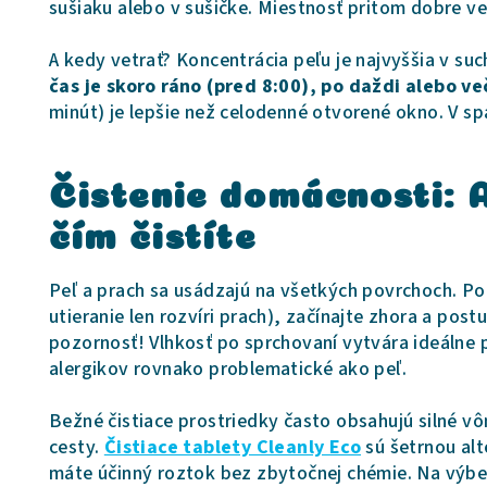
sušiaku alebo v sušičke. Miestnosť pritom dobre vet
A kedy vetrať? Koncentrácia peľu je najvyššia v su
čas je skoro ráno (pred 8:00), po daždi alebo ve
minút) je lepšie než celodenné otvorené okno. V sp
Čistenie domácnosti: A
čím čistíte
Peľ a prach sa usádzajú na všetkých povrchoch. Po
utieranie len rozvíri prach), začínajte zhora a pos
pozornosť! Vlhkosť po sprchovaní vytvára ideálne p
alergikov rovnako problematické ako peľ.
Bežné čistiace prostriedky často obsahujú silné vô
cesty.
Čistiace tablety Cleanly Eco
sú šetrnou alt
máte účinný roztok bez zbytočnej chémie. Na výber 