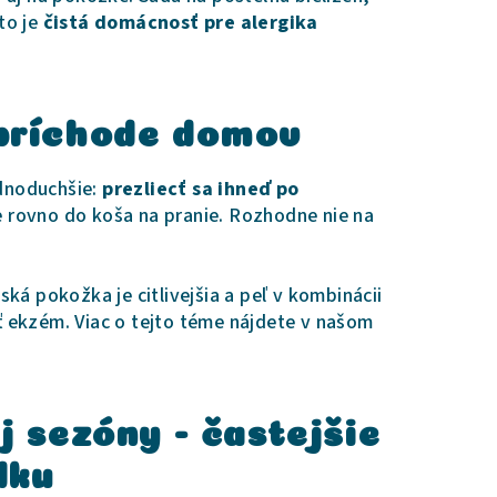
to je
čistá domácnosť pre alergika
 príchode domov
ednoduchšie:
prezliecť sa ihneď po
e rovno do koša na pranie. Rozhodne nie na
ká pokožka je citlivejšia a peľ v kombinácii
 ekzém. Viac o tejto téme nájdete v našom
j sezóny - častejšie
dku