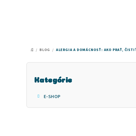
Prejsť
na
obsah
/
BLOG
/
ALERGIA A DOMÁCNOSŤ: AKO PRAŤ, ČISTI
DOMOV
B
Preskočiť
o
Kategórie
kategórie
č
E-SHOP
n
ý
p