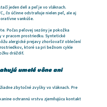
tačí jeden deň a peľ je vo vláknach.
C, čo účinne odstraňuje nielen peľ, ale aj
koratívne vankúše.
iete. Počas peľovej sezóny je pokožka
tky v pracom prostriedku. Syntetické
ôžu alergické prejavy zhoršovať.V oblečení
rostriedkov, ktoré sa pri bežnom cykle
ožku dráždiť.
sahujú umelé vône ani
 žiadne zbytočné zvyšky vo vláknach. Pre
tkanine ochrannú vrstvu zjemňujúcu kontakt