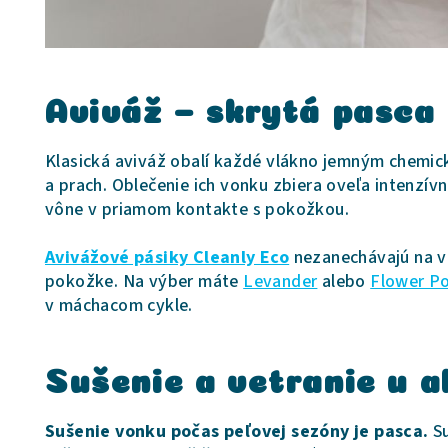
Aviváž – skrytá pasca 
Klasická aviváž obalí každé vlákno jemným chemic
a prach. Oblečenie ich vonku zbiera oveľa intenzívn
vône v priamom kontakte s pokožkou.
Avivážové pásiky Cleanly Eco
nezanechávajú na vlá
pokožke. Na výber máte
Levander
alebo
Flower P
v máchacom cykle.
Sušenie a vetranie u a
Sušenie vonku počas peľovej sezóny je pasca.
Su