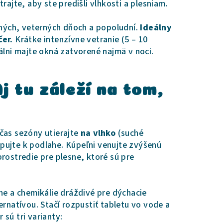
rajte, aby ste predišli vlhkosti a plesniam.
chých, veterných dňoch a popoludní.
Ideálny
čer.
Krátke intenzívne vetranie (5 – 10
álni majte okná zatvorené najmä v noci.
j tu záleží na tom,
čas sezóny utierajte
na vlhko
(suché
tupujte k podlahe. Kúpeľni venujte zvýšenú
rostredie pre plesne, ktoré sú pre
ne a chemikálie dráždivé pre dýchacie
ernatívou. Stačí rozpustiť tabletu vo vode a
sú tri varianty: