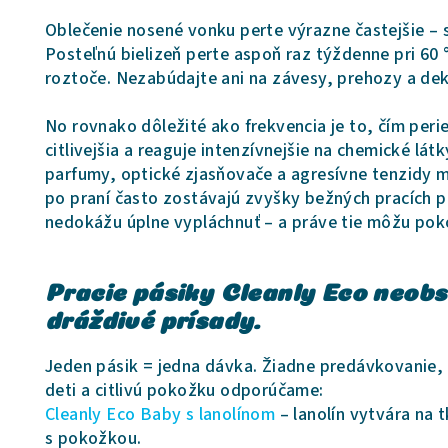
Oblečenie nosené vonku perte výrazne častejšie – s
Posteľnú bielizeň perte aspoň raz týždenne pri 60 °
roztoče. Nezabúdajte ani na závesy, prehozy a de
No rovnako dôležité ako frekvencia je to, čím per
citlivejšia a reaguje intenzívnejšie na chemické lá
parfumy, optické zjasňovače a agresívne tenzidy m
po praní často zostávajú zvyšky bežných pracích p
nedokážu úplne vypláchnuť – a práve tie môžu pok
Pracie pásiky Cleanly Eco neob
dráždivé prísady.
Jeden pásik = jedna dávka. Žiadne predávkovanie,
deti a citlivú pokožku odporúčame:
Cleanly Eco Baby s lanolínom
– lanolín vytvára na 
s pokožkou.